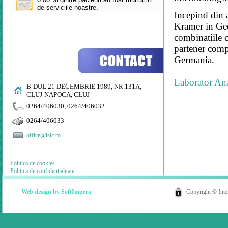
de serviciile noastre.
Incepind din 
Kramer in Gee
combinatiile c
partener comp
Germania.
Laborator Ana
B-DUL 21 DECEMBRIE 1989, NR.131A,
CLUJ-NAPOCA, CLUJ
0264/406030, 0264/406032
0264/406033
office@islc.ro
Politica de cookies
Politica de confidentialitate
Web design by
SoftImpera
Copyright © Int