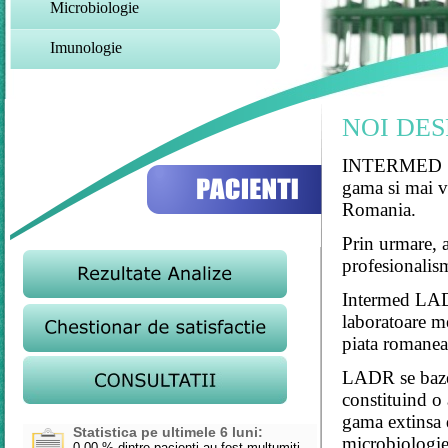
Microbiologie
Imunologie
NOI DES
INTERMED SER
gama si mai va
Romania.
Prin urmare, a
profesionalis
Intermed LADR
laboratoare me
piata romanea
LADR se bazea
constituind o 
gama extinsa 
Statistica pe ultimele 6 luni:
microbiologie,
0.00
% dintre pacienti au fost multumiti